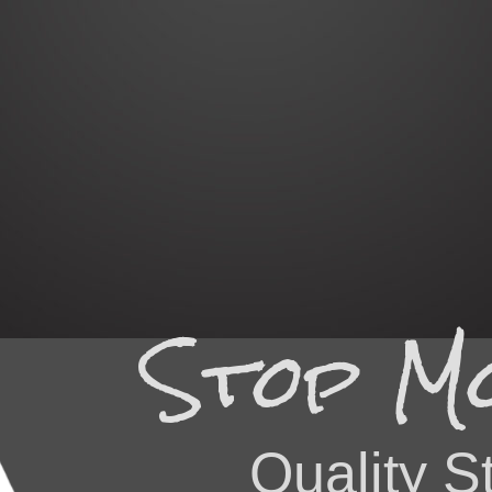
Stop Mo
Quality S